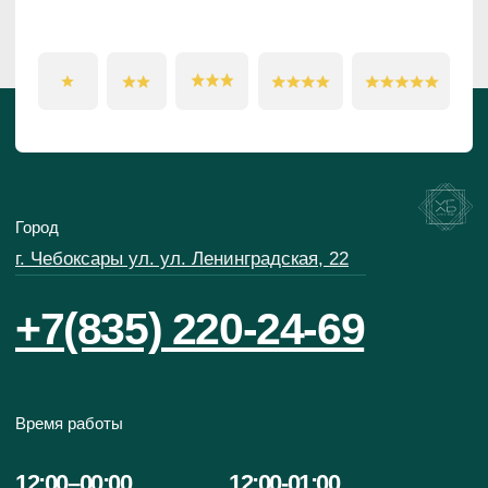
О компании
Меню
О нас
Кухня
Бар
Соц.сети
Медиатека
Фотоочеты
Телеграм
Интерьер
Вконтакте
Видео
Политика
Доставка
Политика
Доставка
Правила посещения
Контакты
Реквизиты