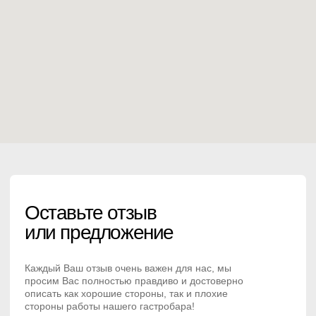
Каждый Ваш отзыв очень важен для нас, мы
просим Вас полностью правдиво и достоверно
описать как хорошие стороны, так и плохие
стороны работы нашего гастробара!
Город
г. Чебоксары ул. ул. Ленинградская, 22
+7(835) 220-24-69
Время работы
12:00–00:00
12:00-01:00
воскресенье–четверг
пятница, суббота