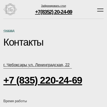
+7(8352) 20-24-69
Забронировать стол
+7(8352) 20-24-69
<назад
Контакты
г. Чебоксары ул. Ленинградская, 22
+7 (835) 220-24-69
Время работы
12:00–23:00
12.00-00.00
Воскресенье-четверг
пятница, суббота
Социальные сети