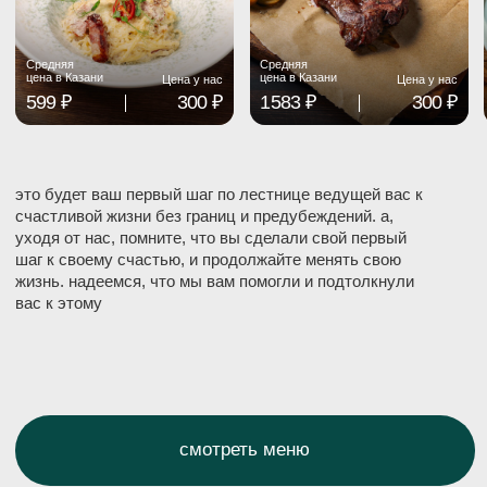
Каждый Ваш отзыв очень важен для нас, мы
просим Вас полностью правдиво и достоверно
описать как хорошие стороны, так и плохие
стороны работы нашего гастробара!
Город
г. Казань Баумана, 25
+7 (843) 500-56-35
Время работы
11:00-01:00
ежедневно