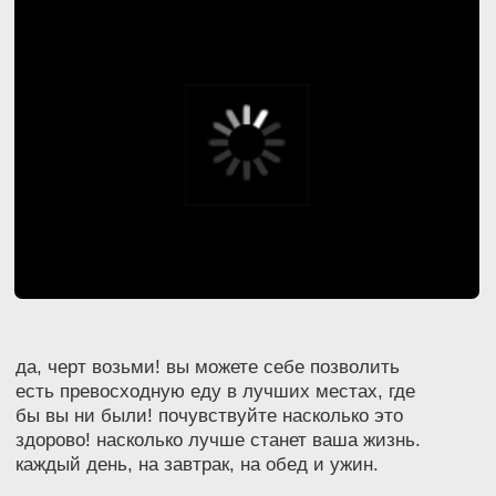
да, черт возьми! вы можете себе позволить
есть превосходную еду в лучших местах, где
бы вы ни были! почувствуйте насколько это
здорово! насколько лучше станет ваша жизнь.
каждый день, на завтрак, на обед и ужин.
приходите к нам, мы сделали для вас низкие
цены, чтобы вы сделали свой первый шаг к
разрушению границ, которые вам мешают на
пути к счастью и внутренней гармонии!