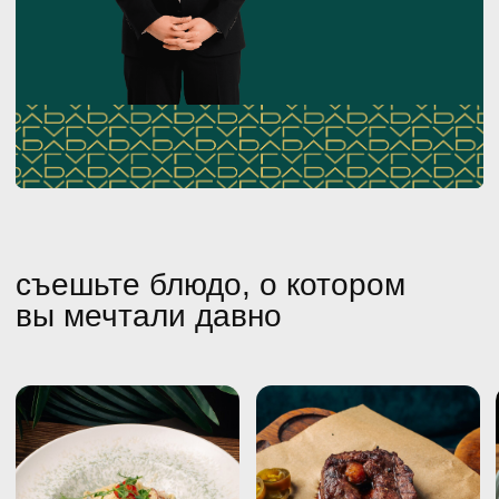
599 ₽
300 ₽
1583 ₽
300 ₽
553 ₽
300
это будет ваш первый шаг по лестнице ведущей вас к
счастливой жизни без границ и предубеждений. а,
уходя от нас, помните, что вы сделали свой первый
шаг к своему счастью, и продолжайте менять свою
жизнь. надеемся, что мы вам помогли и подтолкнули
вас к этому
смотреть меню
Оставьте отзыв
или предложение